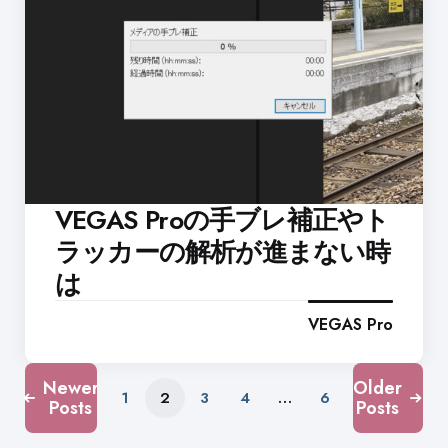
VEGAS Proの手ブレ補正やト
ラッカーの解析が進まない時
は
VEGAS Pro
Newer
Older
1
2
3
4
…
6
Posts
Posts