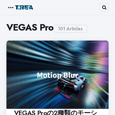
Menu
Sear
VEGAS Pro
101 Articles
VEGAS Proの2種類のモーシ