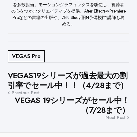
を多数担当。モーショングラフィックスを駆使し、視聴者
の心をつかむクリエイティブを提供。After EffectsやPremiere
Proなどの書籍の出版や、ZEN Study(旧N予備校)で講師も務
める。
VEGAS Pro
Post
VEGAS19シリーズが過去最大の割
引率でセール中！！（4/28まで）
navigation
Previous Post
VEGAS 19シリーズがセール中！
（7/28まで）
Next Post