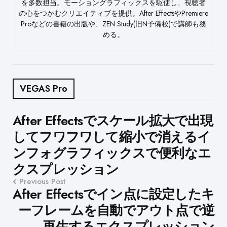
を多数担当。モーショングラフィックスを駆使し、視聴者
の心をつかむクリエイティブを提供。After EffectsやPremiere
Proなどの書籍の出版や、ZEN Study(旧N予備校)で講師も務
める。
VEGAS Pro
Post
After Effectsでスケール拡大で出現
してフワフワして縮小で消えるイ
navigation
ンフォグラフィックスで便利なエ
クスプレッション
Previous Post
After Effectsでイン点に設定したキ
ーフレームを自動でアウト点で逆
再生するエクスプレッション