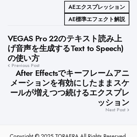
AEエクスプレッション
AE標準エフェクト解説
Post
VEGAS Pro 22のテキスト読み上
げ音声を生成するText to Speech)
navigation
の使い方
Previous Post
After Effectsでキーフレームアニ
メーションを有効にしたままスケ
ールが増えつつ続けるエクスプレ
ッション
Next Post
Copyright © 2025 TORAERA All Rights Reserved.