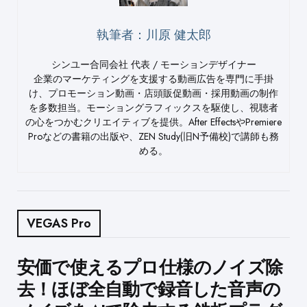
執筆者：川原 健太郎
シンユー合同会社 代表 / モーションデザイナー
企業のマーケティングを支援する動画広告を専門に手掛
け、プロモーション動画・店頭販促動画・採用動画の制作
を多数担当。モーショングラフィックスを駆使し、視聴者
の心をつかむクリエイティブを提供。After EffectsやPremiere
Proなどの書籍の出版や、ZEN Study(旧N予備校)で講師も務
める。
VEGAS Pro
Post
安価で使えるプロ仕様のノイズ除
去！ほぼ全自動で録音した音声の
navigation