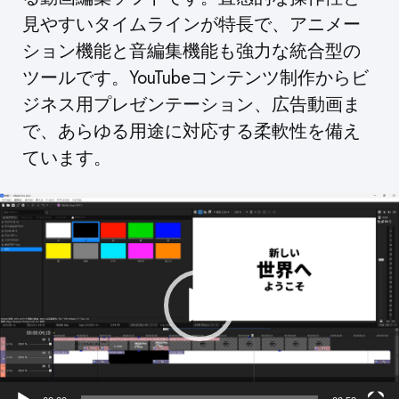
見やすいタイムラインが特長で、アニメー
ション機能と音編集機能も強力な統合型の
ツールです。YouTubeコンテンツ制作からビ
ジネス用プレゼンテーション、広告動画ま
で、あらゆる用途に対応する柔軟性を備え
ています。
動
画
プ
レ
ー
ヤ
ー