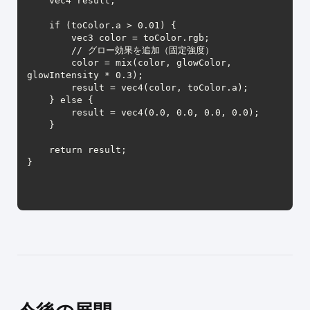
    vec4 result;

    if (toColor.a > 0.01) {

        vec3 color = toColor.rgb;

        // グロー効果を追加（固定強度）

        color = mix(color, glowColor, 
glowIntensity * 0.3);

        result = vec4(color, toColor.a);

    } else {

        result = vec4(0.0, 0.0, 0.0, 0.0);

    }

    return result;

}