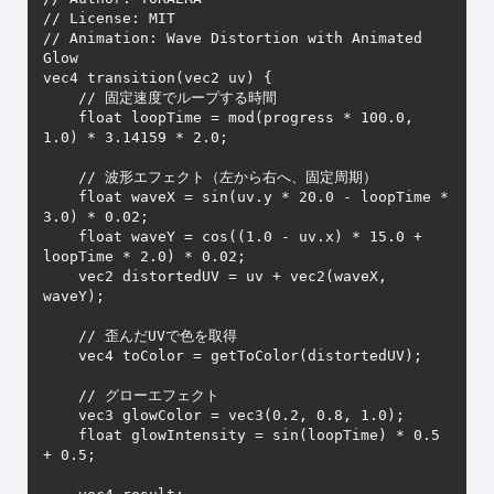
// License: MIT

// Animation: Wave Distortion with Animated 
Glow

vec4 transition(vec2 uv) {

    // 固定速度でループする時間

    float loopTime = mod(progress * 100.0, 
1.0) * 3.14159 * 2.0;

    // 波形エフェクト（左から右へ、固定周期）

    float waveX = sin(uv.y * 20.0 - loopTime * 
3.0) * 0.02;

    float waveY = cos((1.0 - uv.x) * 15.0 + 
loopTime * 2.0) * 0.02;

    vec2 distortedUV = uv + vec2(waveX, 
waveY);

    // 歪んだUVで色を取得

    vec4 toColor = getToColor(distortedUV);

    // グローエフェクト

    vec3 glowColor = vec3(0.2, 0.8, 1.0);

    float glowIntensity = sin(loopTime) * 0.5 
+ 0.5;
