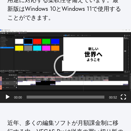
用途に対応する柔軟性を備えています。最
新版はWindows 10とWindows 11で使用する
ことができます。
動
画
プ
レ
ー
ヤ
ー
00:00
00:52
近年、多くの編集ソフトが月額課金制に移