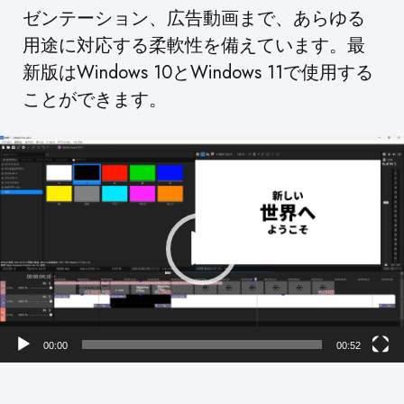
ゼンテーション、広告動画まで、あらゆる
用途に対応する柔軟性を備えています。最
新版はWindows 10とWindows 11で使用する
ことができます。
動
画
プ
レ
ー
ヤ
ー
00:00
00:52