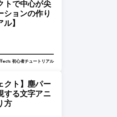
クトで中心が尖
ーションの作り
アル】
 Effects 初心者チュートリアル
ェクト】塵パー
現する文字アニ
り方