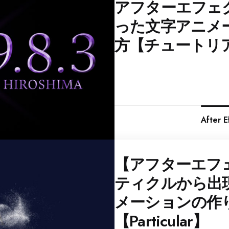
アフターエフェ
った文字アニメ
方【チュートリ
After
【アフターエフ
ティクルから出
メーションの作
【Particular】