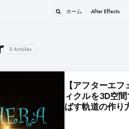
ホーム
After Effects
Search
r
5 Articles
【アフターエフ
ィクルを3D空
ばす軌道の作り方【P