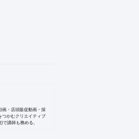
動画・店頭販促動画・採
をつかむクリエイティブ
N予備校)で講師も務める。