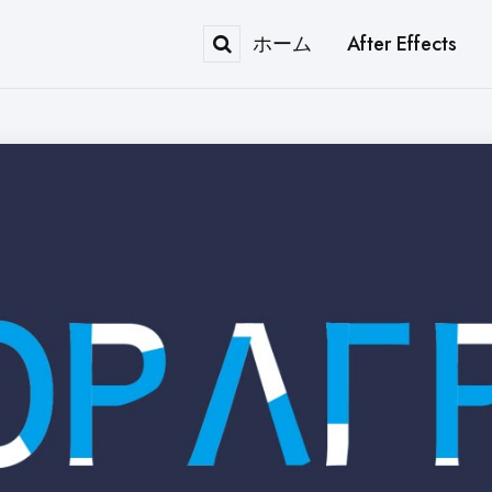
ホーム
After Effects
Search