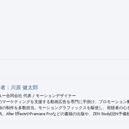
者：川原 健太郎
ユー合同会社 代表 / モーションデザイナー
のマーケティングを支援する動画広告を専門に手掛け、プロモーション
画の制作を多数担当。モーショングラフィックスを駆使し、視聴者の心
。After EffectsやPremiere Proなどの書籍の出版や、ZEN Study(旧