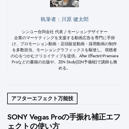
執筆者：川原 健太郎
シンユー合同会社 代表 / モーションデザイナー
企業のマーケティングを支援する動画広告を専門に手掛
け、プロモーション動画・店頭販促動画・採用動画の制作
を多数担当。モーショングラフィックスを駆使し、視聴者
の心をつかむクリエイティブを提供。After EffectsやPremiere
Proなどの書籍の出版や、ZEN Study(旧N予備校)で講師も務
める。
アフターエフェクト万能技
Post
SONY Vegas Proの手振れ補正エフ
ェクトの使い方
navigation