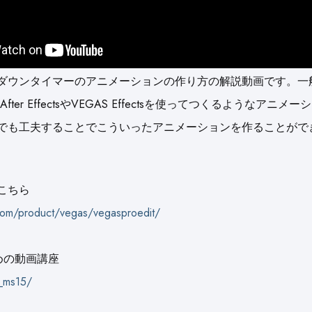
ウントダウンタイマーのアニメーションの作り方の解説動画です
。一
er EffectsやVEGAS Effectsを使ってつくるようなア
PROでも工夫することでこういったアニメーションを作ることがで
はこちら
com/product/vegas/vegasproedit/
めの
動画講座
n_ms15/