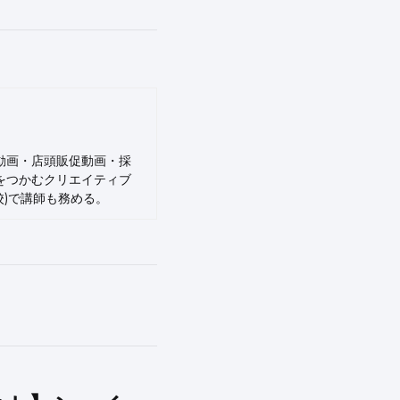
動画・店頭販促動画・採
をつかむクリエイティブ
N予備校)で講師も務める。