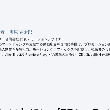
者：川原 健太郎
ユー合同会社 代表 / モーションデザイナー
のマーケティングを支援する動画広告を専門に手掛け、プロモーション
画の制作を多数担当。モーショングラフィックスを駆使し、視聴者の心
。After EffectsやPremiere Proなどの書籍の出版や、ZEN Study(旧