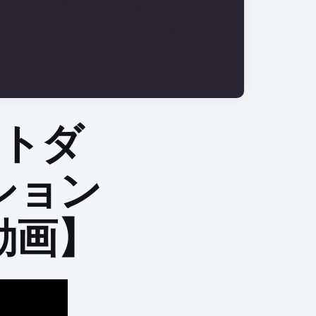
ントダ
ション
動画】