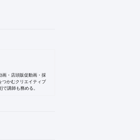
動画・店頭販促動画・採
をつかむクリエイティブ
N予備校)で講師も務める。