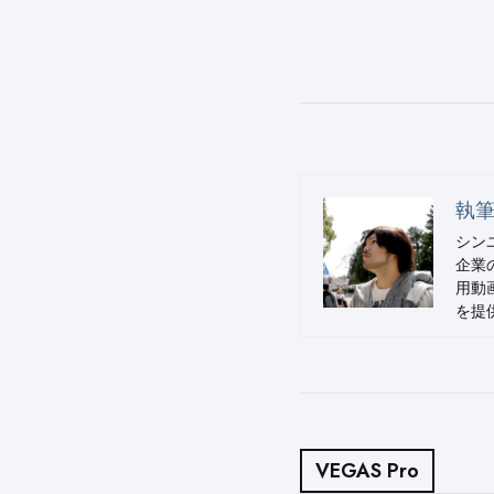
執筆
シン
企業
用動
を提供
VEGAS Pro