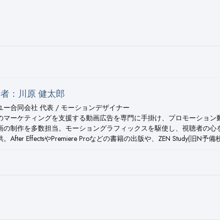
者：川原 健太郎
ユー合同会社 代表 / モーションデザイナー
のマーケティングを支援する動画広告を専門に手掛け、プロモーション
画の制作を多数担当。モーショングラフィックスを駆使し、視聴者の心
。After EffectsやPremiere Proなどの書籍の出版や、ZEN Study(旧