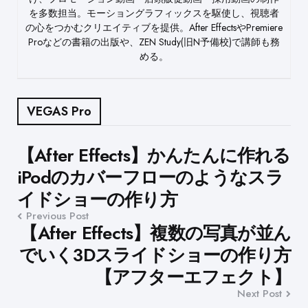
を多数担当。モーショングラフィックスを駆使し、視聴者
の心をつかむクリエイティブを提供。After EffectsやPremiere
Proなどの書籍の出版や、ZEN Study(旧N予備校)で講師も務
める。
VEGAS Pro
Post
【After Effects】かんたんに作れる
iPodのカバーフローのようなスラ
navigation
イドショーの作り方
Previous Post
【After Effects】複数の写真が並ん
でいく3Dスライドショーの作り方
【アフターエフェクト】
Next Post