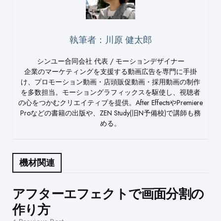
執筆者：川原 健太郎
シンユー合同会社 代表 / モーションデザイナー
企業のマーケティングを支援する動画広告を専門に手掛
け、プロモーション動画・店頭販促動画・採用動画の制作
を多数担当。モーショングラフィックスを駆使し、視聴者
の心をつかむクリエイティブを提供。After EffectsやPremiere
Proなどの書籍の出版や、ZEN Study(旧N予備校)で講師も務
める。
機材関連
Post
アフターエフェクトで画面分割の
作り方
navigation