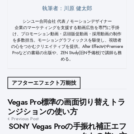
執筆者：川原 健太郎
シンユー合同会社 代表 / モーションデザイナー
企業のマーケティングを支援する動画広告を専門に手掛
け、プロモーション動画・店頭販促動画・採用動画の制作
を多数担当。モーショングラフィックスを駆使し、視聴者
の心をつかむクリエイティブを提供。After EffectsやPremiere
Proなどの書籍の出版や、ZEN Study(旧N予備校)で講師も務
める。
アフターエフェクト万能技
Post
Vegas Pro標準の画面切り替えトラ
ンジションの使い方
navigation
Previous Post
SONY Vegas Proの手振れ補正エフ