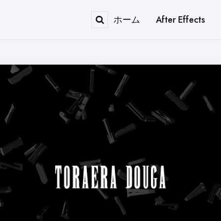
ホーム
After Effects
Search