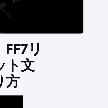
FF7リ
ット文
り方