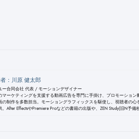
者：川原 健太郎
ユー合同会社 代表 / モーションデザイナー
のマーケティングを支援する動画広告を専門に手掛け、プロモーション
画の制作を多数担当。モーショングラフィックスを駆使し、視聴者の心
。After EffectsやPremiere Proなどの書籍の出版や、ZEN Study(旧