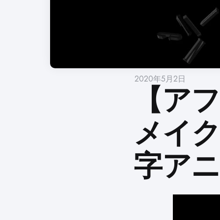
2020年5月2日
【アフ
メイ
字ア