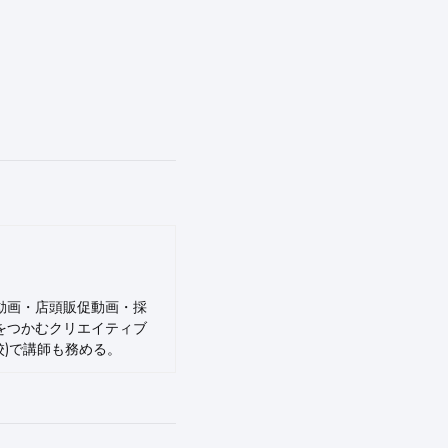
動画・店頭販促動画・採
をつかむクリエイティブ
N予備校)で講師も務める。