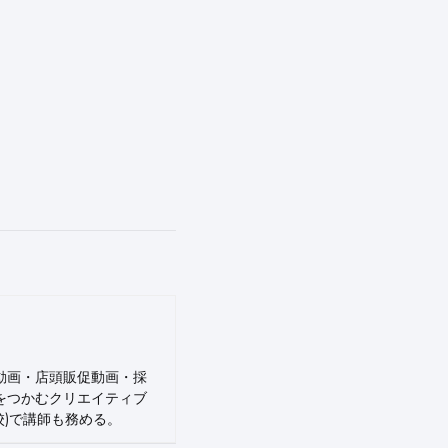
動画・店頭販促動画・採
をつかむクリエイティブ
N予備校)で講師も務める。