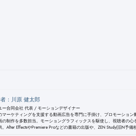
者：川原 健太郎
ユー合同会社 代表 / モーションデザイナー
のマーケティングを支援する動画広告を専門に手掛け、プロモーション
画の制作を多数担当。モーショングラフィックスを駆使し、視聴者の心
。After EffectsやPremiere Proなどの書籍の出版や、ZEN Study(旧