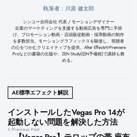
執筆者：川原 健太郎
シンユー合同会社 代表 / モーションデザイナー
企業のマーケティングを支援する動画広告を専門に手掛
け、プロモーション動画・店頭販促動画・採用動画の制作
を多数担当。モーショングラフィックスを駆使し、視聴者
の心をつかむクリエイティブを提供。After EffectsやPremiere
Proなどの書籍の出版や、ZEN Study(旧N予備校)で講師も務
める。
AE標準エフェクト解説
Post
インストールしたVegas Pro 14が
起動しない問題を解決した方法
navigation
Previous Post
【Vegas Pro】テロップの帯 座布