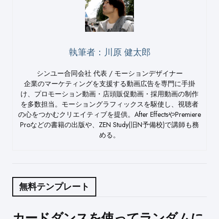
執筆者：川原 健太郎
シンユー合同会社 代表 / モーションデザイナー
企業のマーケティングを支援する動画広告を専門に手掛
け、プロモーション動画・店頭販促動画・採用動画の制作
を多数担当。モーショングラフィックスを駆使し、視聴者
の心をつかむクリエイティブを提供。After EffectsやPremiere
Proなどの書籍の出版や、ZEN Study(旧N予備校)で講師も務
める。
無料テンプレート
Post
カードダンスを使ってランダムに