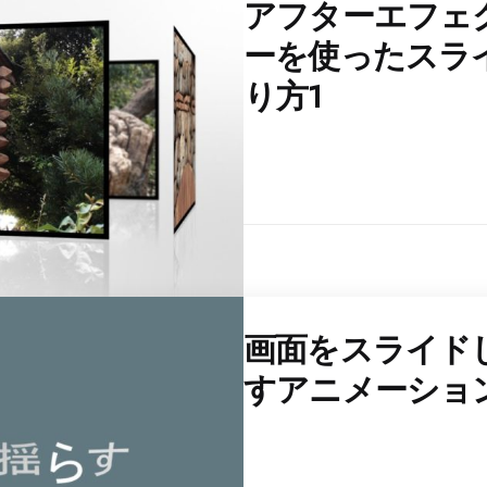
アフターエフェ
ーを使ったスラ
り方1
画面をスライド
すアニメーショ