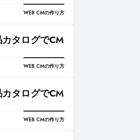
WEB CMの作り方
品カタログでCM
WEB CMの作り方
品カタログでCM
WEB CMの作り方