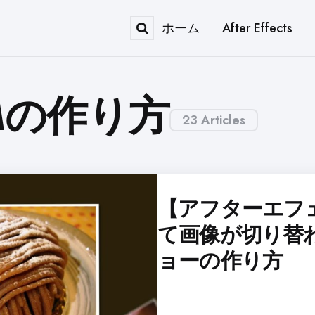
ホーム
After Effects
Search
CMの作り方
23 Articles
【アフターエフ
て画像が切り替
ョーの作り方