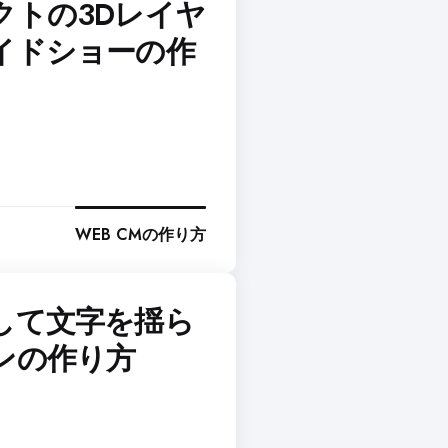
クトの3Dレイヤ
イドショーの作
WEB CMの作り方
して文字を揺ら
ンの作り方