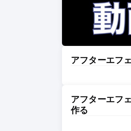
アフターエフェ
アフターエフェクト
作る