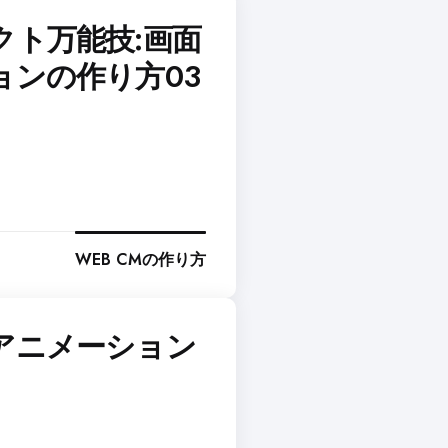
クト万能技:画面
ョンの作り方03
WEB CMの作り方
アニメーション