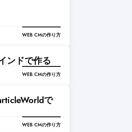
WEB CMの作り方
ラインドで作る
WEB CMの作り方
leWorldで
WEB CMの作り方