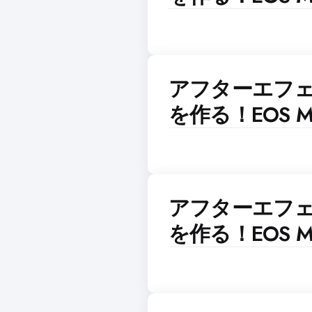
アフターエフェ
を作る！EOS 
アフターエフェ
を作る！EOS 