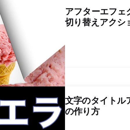
アフターエフェ
切り替えアクシ
文字のタイトル
の作り方