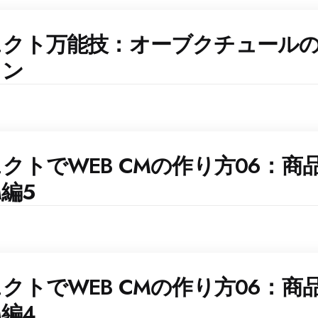
クト万能技：オーブクチュールの
ョン
クトでWEB CMの作り方06：商
M編5
クトでWEB CMの作り方06：商
M編4