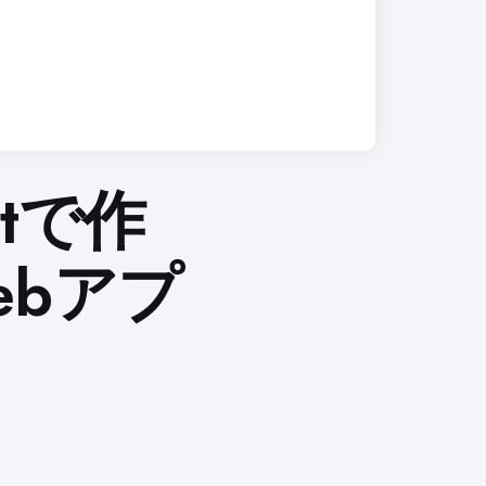
iptで作
ebアプ