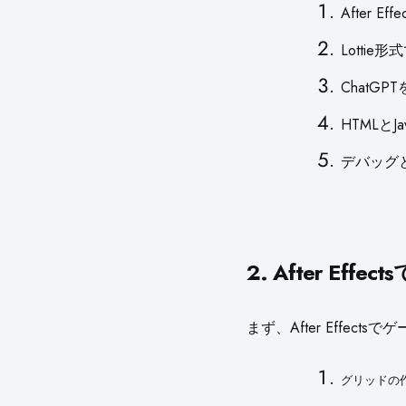
After
Lotti
ChatG
HTMLとJ
デバッグ
2. After Ef
まず、After Effec
グリッドの作