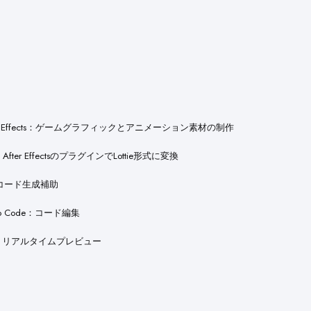
fter Effects：ゲームグラフィックとアニメーション素材の制作
n：After EffectsのプラグインでLottie形式に変換
T：コード生成補助
udio Code：コード編集
rver：リアルタイムプレビュー