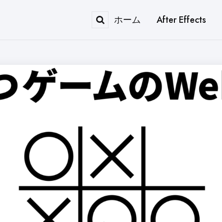
ホーム
After Effects
Search