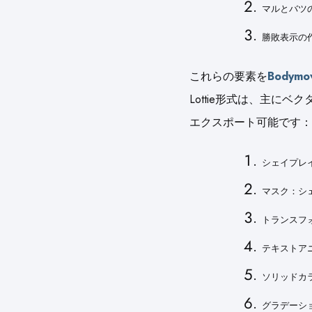
マルとバツ
勝敗表示の
これらの要素を
Bodym
Lottie形式は、主にベク
エクスポート可能です：
シェイプレ
マスク：シ
トランスフ
テキストア
ソリッドカ
グラデーシ