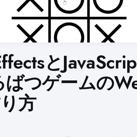
EffectsとJavaScr
るばつゲームのW
作り方