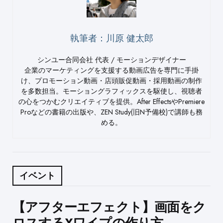
執筆者：川原 健太郎
シンユー合同会社 代表 / モーションデザイナー
企業のマーケティングを支援する動画広告を専門に手掛
け、プロモーション動画・店頭販促動画・採用動画の制作
を多数担当。モーショングラフィックスを駆使し、視聴者
の心をつかむクリエイティブを提供。After EffectsやPremiere
Proなどの書籍の出版や、ZEN Study(旧N予備校)で講師も務
める。
イベント
Post
【アフターエフェクト】画面をク