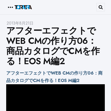
Menu
Sear
2013年8月21日
アフターエフェクトで
WEB CMの作り方06：
商品カタログでCMを作
る！EOS M編2
アフターエフェクトでWEB CMの作り方06：商
品カタログでCMを作る！EOS M編2