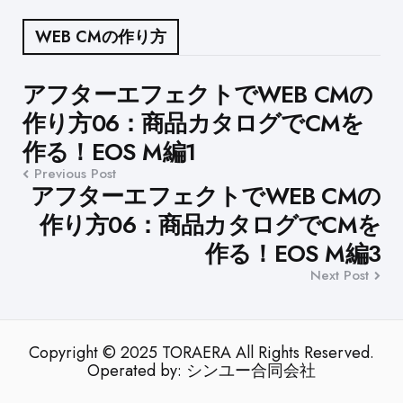
WEB CMの作り方
Post
アフターエフェクトでWEB CMの
作り方06：商品カタログでCMを
navigation
作る！EOS M編1
Previous Post
アフターエフェクトでWEB CMの
作り方06：商品カタログでCMを
作る！EOS M編3
Next Post
Copyright © 2025 TORAERA All Rights Reserved.
Operated by: シンユー合同会社