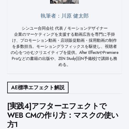
執筆者：川原 健太郎
シンユー合同会社 代表 / モーションデザイナー
企業のマーケティングを支援する動画広告を専門に手掛
け、プロモーション動画・店頭販促動画・採用動画の制作
を多数担当。モーショングラフィックスを駆使し、視聴者
の心をつかむクリエイティブを提供。After EffectsやPremiere
Proなどの書籍の出版や、ZEN Study(旧N予備校)で講師も務
める。
AE標準エフェクト解説
Post
[実践4]アフターエフェクトで
WEB CMの作り方：マスクの使い
navigation
方1